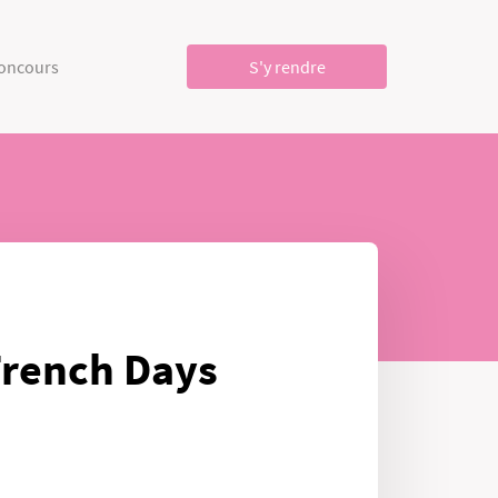
concours
S'y rendre
French Days