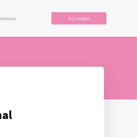
concours
S'y rendre
nal